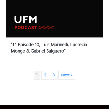
“T1 Episode 10, Luis Marinelli⁠, ⁠Lucrecia
Monge ⁠& ⁠Gabriel Salguero⁠”
1
2
3
Next »