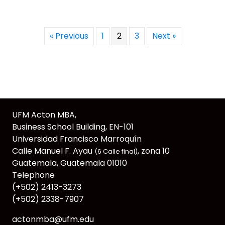
« Previous
1
2
3
Next »
UFM Acton MBA,
Business School Building, EN-101
Universidad Francisco Marroquín
Calle Manuel F. Ayau
, zona 10
(6 Calle final)
Guatemala, Guatemala 01010
Telephone
(+502) 2413-3273
(+502) 2338-7907
actonmba@ufm.edu