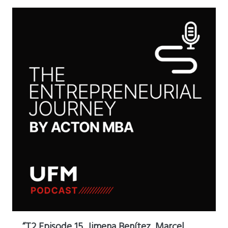
“T2 Episode 15, Jimena Benítez, Marcel