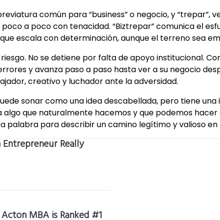
 abreviatura común para “business” o negocio, y “trepar”,
r poco a poco con tenacidad. “Biztrepar” comunica el e
n que escala con determinación, aunque el terreno sea e
riesgo. No se detiene por falta de apoyo institucional. Co
errores y avanza paso a paso hasta ver a su negocio desp
jador, creativo y luchador ante la adversidad.
uede sonar como una idea descabellada, pero tiene una i
algo que naturalmente hacemos y que podemos hacer co
ta palabra para describir un camino legítimo y valioso e
 Entrepreneur Really
 Acton MBA is Ranked #1