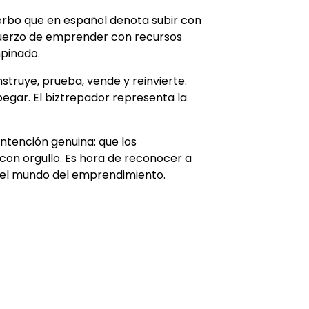
 verbo que en español denota subir con
sfuerzo de emprender con recursos
mpinado.
nstruye, prueba, vende y reinvierte.
egar. El biztrepador representa la
ntención genuina: que los
n orgullo. Es hora de reconocer a
n el mundo del emprendimiento.