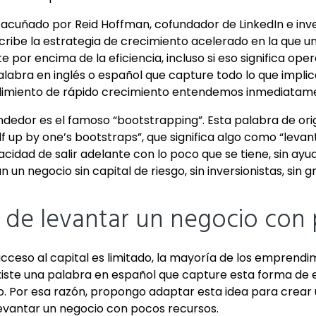
 acuñado por Reid Hoffman, cofundador de LinkedIn e invers
ribe la estrategia de crecimiento acelerado en la que 
or encima de la eficiencia, incluso si eso significa oper
alabra en inglés o español que capture todo lo que implic
dimiento de rápido crecimiento entendemos inmediatamen
edor es el famoso “bootstrapping”. Esta palabra de ori
lf up by one’s bootstraps”, que significa algo como “leva
acidad de salir adelante con lo poco que se tiene, sin ayu
un negocio sin capital de riesgo, sin inversionistas, sin g
te de levantar un negocio con
ceso al capital es limitado, la mayoría de los emprendim
iste una palabra en español que capture esta forma de 
zo. Por esa razón, propongo adaptar esta idea para crea
 levantar un negocio con pocos recursos.