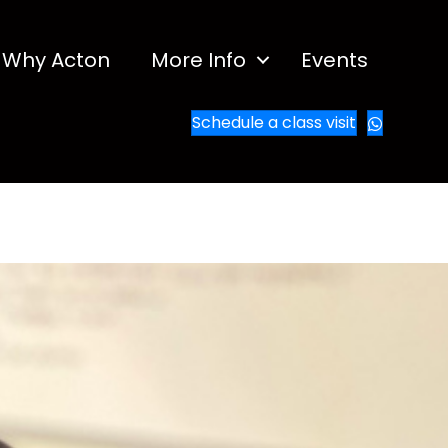
Why Acton
More Info
Events
Schedule a class visit