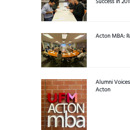
Success in 201
Acton MBA: R
Alumni Voices
Acton