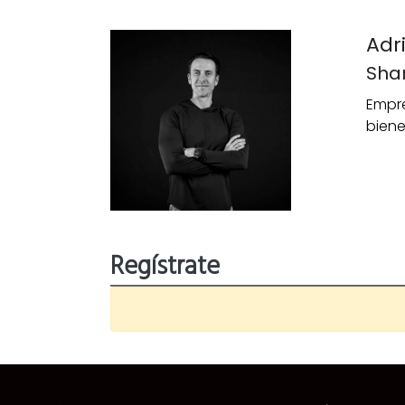
Adr
Sha
Empre
biene
Regístrate